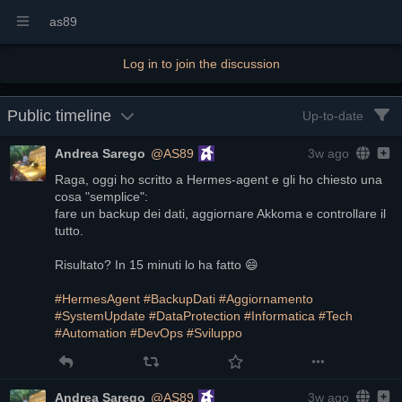
as89
Log in to join the discussion
Public timeline
Up-to-date
Andrea Sarego
@AS89
3w ago
Raga, oggi ho scritto a Hermes-agent e gli ho chiesto una
cosa "semplice":
fare un backup dei dati, aggiornare Akkomа e controllare il
tutto.
Risultato? In 15 minuti lo ha fatto 😄
#HermesAgent
#BackupDati
#Aggiornamento
#SystemUpdate
#DataProtection
#Informatica
#Tech
#Automation
#DevOps
#Sviluppo
Andrea Sarego
@AS89
3w ago