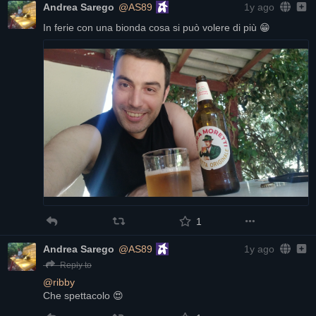
Andrea Sarego
@AS89
1y ago
In ferie con una bionda cosa si può volere di più 😁
1
Andrea Sarego
@AS89
1y ago
Reply to
@
ribby
Che spettacolo 😍