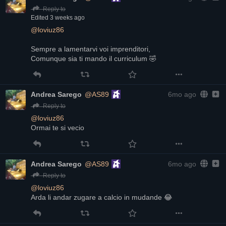
Reply to
Edited
3 weeks ago
@
loviuz86
Sempre a lamentarvi voi imprenditori,
Comunque sia ti mando il curriculum 🤣
Andrea Sarego
@AS89
6mo ago
Reply to
@
loviuz86
Ormai te si vecio
Andrea Sarego
@AS89
6mo ago
Reply to
@
loviuz86
Arda li andar zugare a calcio in mudande 😂