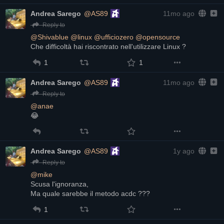
Andrea Sarego
@AS89
11mo ago
Reply to
@
Shivablue
@
linux
@
ufficiozero
@
opensource
Che difficoltà hai riscontrato nell'utilizzare Linux ?
1
1
Andrea Sarego
@AS89
11mo ago
Reply to
@
anae
😂
Andrea Sarego
@AS89
1y ago
Reply to
@
mike
Scusa l'ignoranza,
Ma quale sarebbe il metodo acdc ???
1